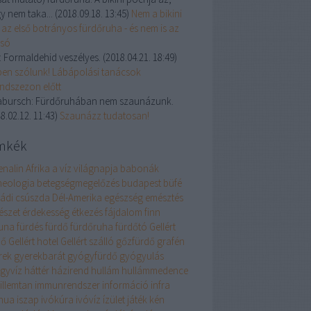
y nem taka...
(
2018.09.18. 13:45
)
Nem a bikini
 az első botrányos fürdőruha - és nem is az
lsó
:
Formaldehid veszélyes.
(
2018.04.21. 18:49
)
ben szólunk! Lábápolási tanácsok
andszezon előtt
abursch:
Fürdőruhában nem szaunázunk.
8.02.12. 11:43
)
Szaunázz tudatosan!
mkék
enalin
Afrika
a víz világnapja
babonák
neologia
betegségmegelőzés
budapest
büfé
ládi
csúszda
Dél-Amerika
egészség
emésztés
észet
érdekesség
étkezés
fájdalom
finn
una
fürdés
fürdő
fürdőruha
fürdőtó
Gellért
dő
Gellért hotel
Gellért szálló
gőzfürdő
grafén
rek
gyerekbarát
gyógyfürdő
gyógyulás
gyvíz
háttér
házirend
hullám
hullámmedence
illemtan
immunrendszer
információ
infra
nua
iszap
ivókúra
ivóvíz
ízület
játék
kén