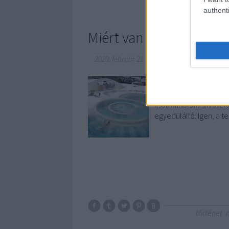
authenti
Miért van ekkora term
2020. február 21.
-
fürdőmánia
A Kárpát-medence egy 
csak a növényvilága e
csak kulturális olvasz
egyedülálló. Igen, a t
történet