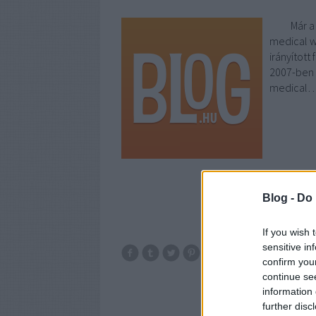
Már a rég
medical we
irányított
2007-ben e
medical
Blog -
Do 
If you wish 
sensitive in
budapest
tip
confirm you
continue se
fürdés
wellness
information 
nap
further disc