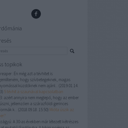
rdőmánia
resés
ss topikok
 reaper:
Én még azt a tévhitet is
említeném, hogy szívbetegeknek, magas
nyomással küzdőknek nem ajánl...
(
2019.01.14.
33
)
5 tévhit a szaunával kapcsolatban
l:
azért annyira nem meglepő, hogy az ember
úszni, jellemzően a szárazföldi gerinces
formák k...
(
2018.09.18. 15:50
)
Mióta úszik az
er?
ézágyú:
A 30-as években már létezett kétrészes
sat mutató) fürdőruha. A bikini poénja az,