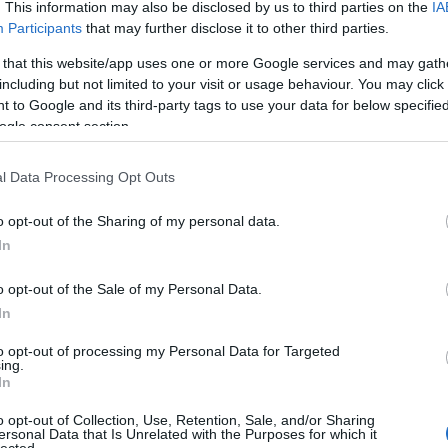
. This information may also be disclosed by us to third parties on the
IA
ta
Participants
that may further disclose it to other third parties.
t?
 that this website/app uses one or more Google services and may gath
including but not limited to your visit or usage behaviour. You may click 
 to Google and its third-party tags to use your data for below specifi
Ar
ogle consent section.
 során valószínűleg már találkozott ivókutakkal, de nem
 volt azzal, hogy milyen gyógyító hatásai lehetnek ezeknek a
2023
l Data Processing Opt Outs
 abba sem gondoltak bele, hogy ezek tartós fogyasztása
202
ire jótékony hatással lehet…
202
o opt-out of the Sharing of my personal data.
202
In
202
2022
202
o opt-out of the Sale of my Personal Data.
TOVÁBB
202
In
202
202
to opt-out of processing my Personal Data for Targeted
ing.
komment
202
In
ország
egészség
nyár
érdekesség
fürdés
gőzfürdő
gyógyvíz
Tov
természetes víz
o opt-out of Collection, Use, Retention, Sale, and/or Sharing
Fe
ersonal Data that Is Unrelated with the Purposes for which it
lected.