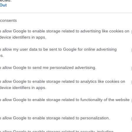
Out
RSS 
története
bej
Ato
consents
bej
o allow Google to enable storage related to advertising like cookies on
evice identifiers in apps.
s gyógyvízkészletének felhasználása fürdők formájában
Eg
 de a Pesterzsébeti Fürdő abból a szempontból különleges,
o allow my user data to be sent to Google for online advertising
tlen jódos-sós vizű gyógyfürdője. A Pesterzsébeti Fürdő
Bel
s.
900-as évek elejéig nyúlik vissza, amikor a…
Reg
to allow Google to send me personalized advertising.
o allow Google to enable storage related to analytics like cookies on
evice identifiers in apps.
TOVÁBB
o allow Google to enable storage related to functionality of the website
komment
ténet
magyarország
stressz
egészség
úszás
nyár
érdekesség
o allow Google to enable storage related to personalization.
trand
masszázs
fürdő
gyógyfürdő
gőzfürdő
napozás
gyógyvíz
infra szanua
természetes víz
o allow Google to enable storage related to security, including