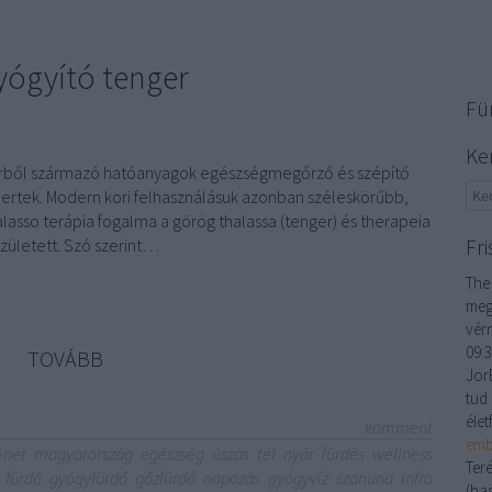
yógyító tenger
Fü
Ke
gerből származó hatóanyagok egészségmegőrző és szépítő
mertek. Modern kori felhasználásuk azonban széleskörűbb,
so terápia fogalma a görög thalassa (tenger) és therapeia
Fri
született. Szó szerint…
The
meg
vér
09:
TOVÁBB
JorE
tud 
élet
komment
emb
énet
magyarország
egészség
úszás
tél
nyár
fürdés
wellness
Ter
fürdő
gyógyfürdő
gőzfürdő
napozás
gyógyvíz
szanuna
infra
(ha