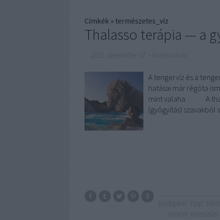
Címkék
»
természetes_víz
Thalasso terápia — a g
2021. december 07.
-
fürdőmánia
A tengervíz és a ten
hatásai már régóta is
mint valaha. A thalas
(gyógyítás) szavakból 
budapest
tipp
tört
strand
masszázs