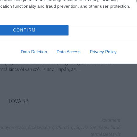
cation functionality and fraud prevention, and other user protection.
álkincs Magyarországon?
CONFIRM
különleges hely. Ezzel a ténnyel szembe kell nézni! Nem
Data Deletion
Data Access
Privacy Policy
gyedülállóan gazdag a környező vidékekhez képest, és nem
tótégely immár több ezer éve, de geológiai értelemben is
ermálkincsről van szó: Izland, Japán, az…
TOVÁBB
komment
magyarország
érdekesség
gőzfürdő
gyógyvíz
Széchenyi fürdő
természetes víz