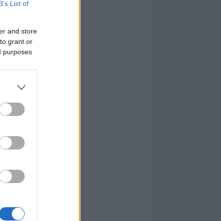
B’s List of
volbanlepkedo.blog.hu
er and store
to grant or
ed purposes
chívum
 július
(
1
)
3 május
(
1
)
3 február
(
1
)
2 október
(
1
)
2 augusztus
(
1
)
 április
(
1
)
2 március
(
2
)
2 február
(
2
)
2 január
(
1
)
1 december
(
1
)
1 november
(
1
)
ább
...
edek