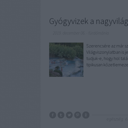
Gyógyvizek a nagyvilá
2019. december 06.
-
fürdőmánia
Szerencsére az már sz
Világviszonylatban is 
tudjuk-e, hogy hol ta
tipikusan kőzetlemezek
egészség
é