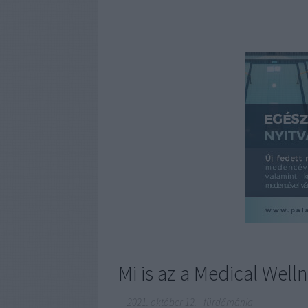
Mi is az a Medical Well
2021. október 12.
-
fürdőmánia