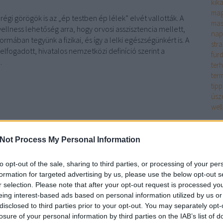
kik
mag
i görögök is az „ép testben ép lélek” elvét vallották. A
mas
llness lehetőség arra, hogy orvosi asszisztencia mellett,
nap
 formában tegyünk a fizikai, és így a lelki egészségünkért is. A
str
lfogadott, hivatalos nemzetközi definíció szerint a
für
…
ter
ter
tipp
úsz
wel
Bl
Not Process My Personal Information
TOVÁBB
Erőd
Jár
to opt-out of the sale, sharing to third parties, or processing of your per
meg
komment
formation for targeted advertising by us, please use the below opt-out s
lét
p
magyarország
stressz
egészség
úszás
tél
nyár
érdekesség
r selection. Please note that after your opt-out request is processed y
tel
eing interest-based ads based on personal information utilized by us or
medence
strand
masszázs
fürdő
gyógyfürdő
gőzfürdő
reuma
gyö
disclosed to third parties prior to your opt-out. You may separately opt-
ozás
illemtan
gyógyvíz
szanuna
infra szanua
természetes víz
ame
losure of your personal information by third parties on the IAB’s list of
vár