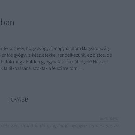
gban
inte közhely, hogy gyógyvíz-nagyhatalom Magyarország.
jelentős gyógyvíz-készletekkel rendelkezünk, ez biztos, de
lálhatók még a Földön gyógyhatású fürdőhelyek? Hévizek
 találkozásánál szoktak a felszínre törni.…
TOVÁBB
komment
rdekesség
strand
fürdő
gyógyfürdő
gyógyvíz
természetes víz