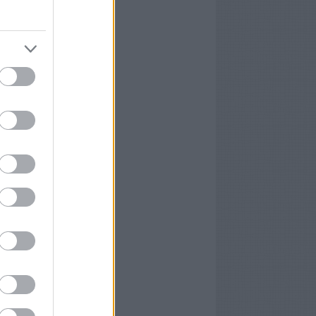
2.0
egyzések
,
kommentek
m
egyzések
,
kommentek
yéb
épés
isztráció