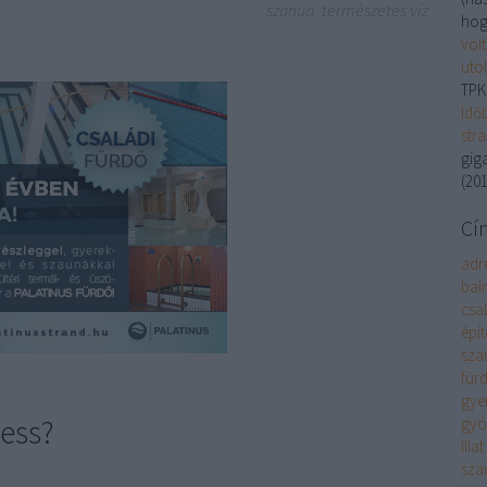
szanua
természetes víz
hog
volt
uto
TPK
Idő
str
gig
(
201
Cí
adr
bal
csa
épít
sza
für
gye
ness?
gyó
illat
sza