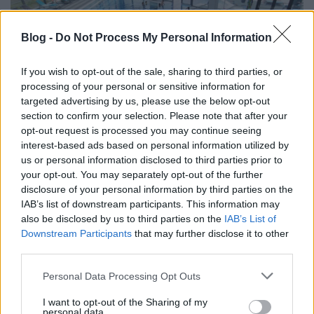
Blog -
Do Not Process My Personal Information
If you wish to opt-out of the sale, sharing to third parties, or
processing of your personal or sensitive information for
targeted advertising by us, please use the below opt-out
section to confirm your selection. Please note that after your
opt-out request is processed you may continue seeing
A Paskál Gyógy- és Strandfürdő
interest-based ads based on personal information utilized by
története
us or personal information disclosed to third parties prior to
your opt-out. You may separately opt-out of the further
fürdőmánia
•
2021. október 27.
0
disclosure of your personal information by third parties on the
IAB’s list of downstream participants. This information may
Ha Budapest gazdag fürdőtörténetére gondolunk,
also be disclosed by us to third parties on the
IAB’s List of
Downstream Participants
that may further disclose it to other
lehet, hogy először fel sem merül bennünk, hogy
third parties.
még 1989-ben is épült új strand, ám a Paskál Fürdő
mégis ekkor nyitotta meg kapuit. Ezzel a Paskál
Please note that this website/app uses one or more Google
Personal Data Processing Opt Outs
Gyógy- és Strandfürdő elnyerte a Budapest
services and may gather and store information including but
legfiatalabb strandfürdője címet. Fiatal kora
not limited to your visit or usage behaviour. You may click to
I want to opt-out of the Sharing of my
ellenére…
personal data.