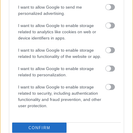
felhasználása fürdők formájában régóta bevett
I want to allow Google to send me
szokás, de a Pesterzsébeti Fürdő abból a
personalized advertising.
szempontból különleges, hogy ez Budapest egyetlen
jódos-sós vizű gyógyfürdője. A Pesterzsébeti Fürdő
I want to allow Google to enable storage
története egészen az 1900-as évek elejéig nyúlik
related to analytics like cookies on web or
vissza, amikor a…
device identifiers in apps.
I want to allow Google to enable storage
related to functionality of the website or app.
I want to allow Google to enable storage
related to personalization.
I want to allow Google to enable storage
related to security, including authentication
functionality and fraud prevention, and other
user protection.
CONFIRM