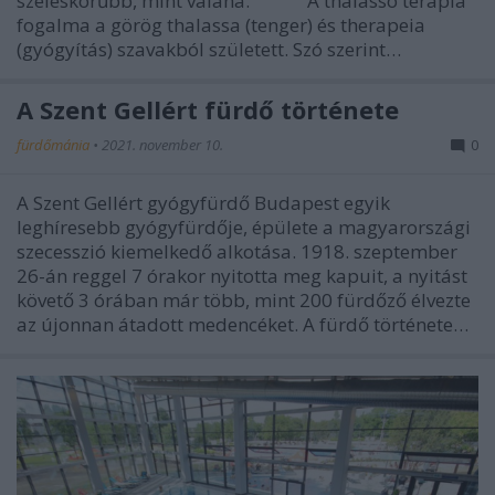
széleskörűbb, mint valaha. A thalasso terápia
fogalma a görög thalassa (tenger) és therapeia
(gyógyítás) szavakból született. Szó szerint…
A Szent Gellért fürdő története
fürdőmánia
•
2021. november 10.
0
A Szent Gellért gyógyfürdő Budapest egyik
leghíresebb gyógyfürdője, épülete a magyarországi
szecesszió kiemelkedő alkotása. 1918. szeptember
26-án reggel 7 órakor nyitotta meg kapuit, a nyitást
követő 3 órában már több, mint 200 fürdőző élvezte
az újonnan átadott medencéket. A fürdő története…