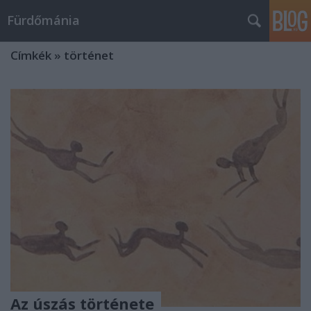
Fürdőmánia
Címkék
»
történet
Az úszás története