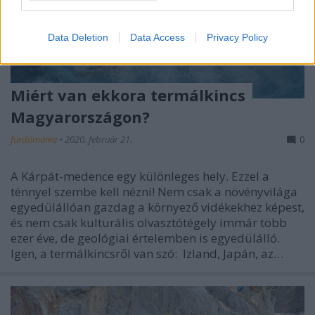
Data Deletion
Data Access
Privacy Policy
Miért van ekkora termálkincs
Magyarországon?
fürdőmánia
•
2020. február 21.
0
A Kárpát-medence egy különleges hely. Ezzel a
ténnyel szembe kell nézni! Nem csak a növényvilága
egyedülállóan gazdag a környező vidékekhez képest,
és nem csak kulturális olvasztótégely immár több
ezer éve, de geológiai értelemben is egyedülálló.
Igen, a termálkincsről van szó: Izland, Japán, az…