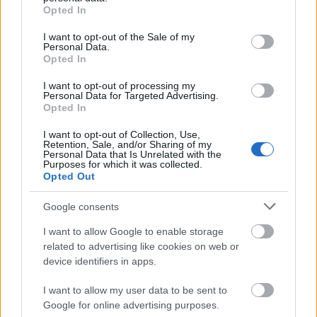
grant or deny consent to Google and its third-party tags to
Opted In
use your data for below specified purposes in below Google
consent section.
I want to opt-out of the Sale of my
Personal Data.
Opted In
I want to opt-out of processing my
Personal Data for Targeted Advertising.
Opted In
I want to opt-out of Collection, Use,
Retention, Sale, and/or Sharing of my
Personal Data that Is Unrelated with the
Purposes for which it was collected.
Opted Out
Google consents
I want to allow Google to enable storage
A Pesterzsébeti Fürdő története
related to advertising like cookies on web or
device identifiers in apps.
fürdőmánia
•
2021. május 17.
0
I want to allow my user data to be sent to
Google for online advertising purposes.
Fővárosunk természetes gyógyvízkészletének