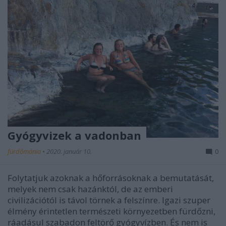
Gyógyvizek a vadonban
fürdőmánia
•
2020. január 10.
0
Folytatjuk azoknak a hőforrásoknak a bemutatását,
melyek nem csak hazánktól, de az emberi
civilizációtól is távol törnek a felszínre. Igazi szuper
élmény érintetlen természeti környezetben fürdőzni,
ráadásul szabadon feltörő gyógyvízben. És nem is