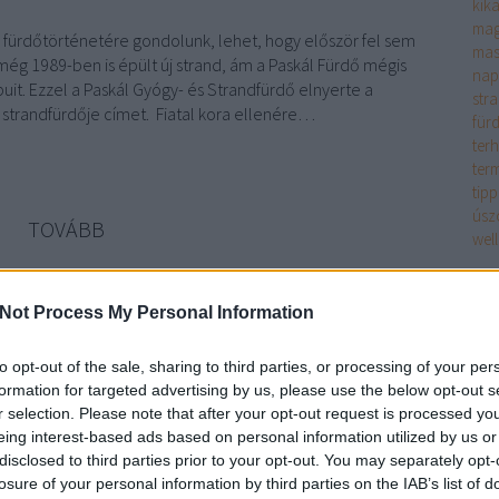
kik
mag
ürdőtörténetére gondolunk, lehet, hogy először fel sem
mas
ég 1989-ben is épült új strand, ám a Paskál Fürdő mégis
nap
uit. Ezzel a Paskál Gyógy- és Strandfürdő elnyerte a
str
 strandfürdője címet. Fiatal kora ellenére…
für
ter
ter
tipp
úsz
TOVÁBB
wel
Bl
komment
Not Process My Personal Information
t
egészség
tél
érdekesség
fürdés
wellness
medence
strand
Magy
masszázs
fürdő
gyógyfürdő
gyógyvíz
hódm
to opt-out of the sale, sharing to third parties, or processing of your per
202
formation for targeted advertising by us, please use the below opt-out s
csú
r selection. Please note that after your opt-out request is processed y
és 
ness?
eing interest-based ads based on personal information utilized by us or
épü
disclosed to third parties prior to your opt-out. You may separately opt-
Hód
losure of your personal information by third parties on the IAB’s list of
ról