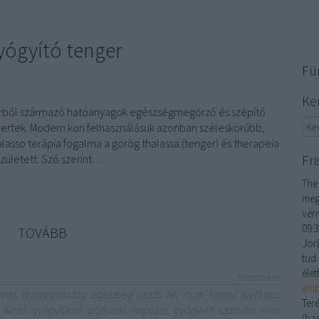
yógyító tenger
Fü
Ke
gerből származó hatóanyagok egészségmegőrző és szépítő
mertek. Modern kori felhasználásuk azonban széleskörűbb,
so terápia fogalma a görög thalassa (tenger) és therapeia
Fri
született. Szó szerint…
The
meg
vér
09:
TOVÁBB
JorE
tud 
élet
komment
emb
énet
magyarország
egészség
úszás
tél
nyár
fürdés
wellness
Ter
fürdő
gyógyfürdő
gőzfürdő
napozás
gyógyvíz
szanuna
infra
(ha