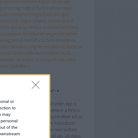
apcsolódás
kismama
kopás
lábápolás
yarország
magyar fürdőkultúra napja
százs
medence
megtisztulás
mozgás
ozás
nyár
olajok
pihenés
reuma
strand
andok éjszakája
stressz
szanuna
Széchenyi
dő
szokások
technika
tél
tengerpart
terhes
hesség
termál
termálfürdő
termálmedence
málvíz
termékenység
természetes víz
tinédzser
török fürdő
történelem
történet
úszás
ómester
várandós
víz
vízisport
víztisztítás
lness
Címkefelhő
ogajánló
ar Ede-épület a ,,paraszt Párizsban" - A
ezővásárhelyi Simon-palota
sonal or
5 júliusában, egy fülledt nyári estén épp a
ection to
csi városrész utcáit jártam, amikor a Kinizsi
ou may
a Deák Ferenc utca sarkán észrevettem ezt az
 personal
letet. Abban az évben jártam másodszor
out of the
mezővásárhelyen, azonban nem tudtam
 downstream
a, hogy Magyar Edének itt is áll egy alkotása.