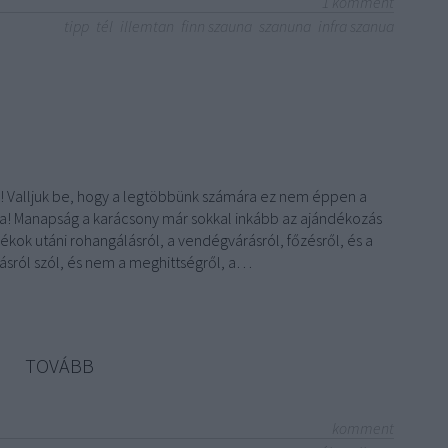
1
komment
tipp
tél
illemtan
finn szauna
szanuna
infra szanua
! Valljuk be, hogy a legtöbbünk számára ez nem éppen a
a! Manapság a karácsony már sokkal inkább az ajándékozás
ékok utáni rohangálásról, a vendégvárásról, főzésről, és a
ásról szól, és nem a meghittségről, a…
TOVÁBB
komment