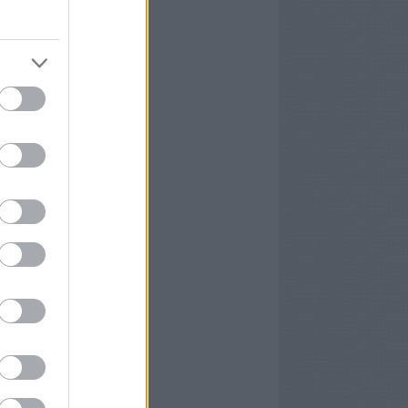
edek
2.0
egyzések
,
kommentek
m
egyzések
,
kommentek
yéb