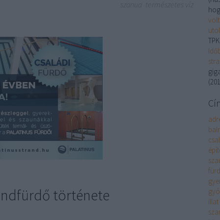
szanua
természetes víz
hog
volt
uto
TPK
Idő
str
gig
(
201
Cí
adr
bal
csa
épít
sza
für
gye
andfürdő története
gyó
illat
sza