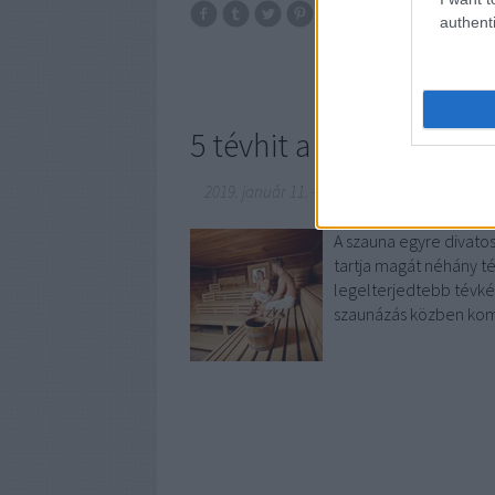
authenti
budapest
magy
5 tévhit a szaunával k
2019. január 11.
-
fürdőmánia
A szauna egyre divato
tartja magát néhány té
legelterjedtebb tévké
szaunázás közben komo