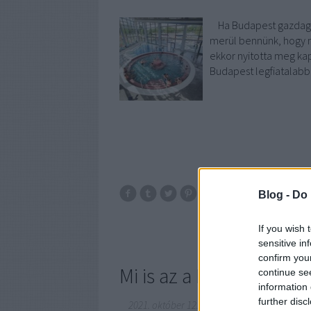
Ha Budapest gazdag f
merül bennünk, hogy m
ekkor nyitotta meg kap
Budapest legfiatalabb
Blog -
Do 
budapest
történe
If you wish 
sensitive in
confirm you
Mi is az a Medical Well
continue se
information 
further disc
2021. október 12.
-
fürdőmánia