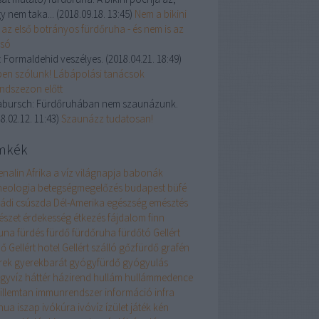
y nem taka...
(
2018.09.18. 13:45
)
Nem a bikini
 az első botrányos fürdőruha - és nem is az
lsó
:
Formaldehid veszélyes.
(
2018.04.21. 18:49
)
ben szólunk! Lábápolási tanácsok
andszezon előtt
abursch:
Fürdőruhában nem szaunázunk.
8.02.12. 11:43
)
Szaunázz tudatosan!
mkék
enalin
Afrika
a víz világnapja
babonák
neologia
betegségmegelőzés
budapest
büfé
ládi
csúszda
Dél-Amerika
egészség
emésztés
észet
érdekesség
étkezés
fájdalom
finn
una
fürdés
fürdő
fürdőruha
fürdőtó
Gellért
dő
Gellért hotel
Gellért szálló
gőzfürdő
grafén
rek
gyerekbarát
gyógyfürdő
gyógyulás
gyvíz
háttér
házirend
hullám
hullámmedence
illemtan
immunrendszer
információ
infra
nua
iszap
ivókúra
ivóvíz
ízület
játék
kén