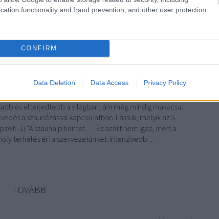
komment
cation functionality and fraud prevention, and other user protection.
arország
stressz
egészség
úszás
tél
nyár
érdekesség
fürdés
wellness
strand
fürdő
gyógyfürdő
reuma
gyógyvíz
CONFIRM
apcsolatban
Data Deletion
Data Access
Privacy Policy
sabb és elterjedtebb a világban, ám még mindig makacsul
vedés a szaunázással kapcsolatban. Lássuk, melyik az 5
pzet! 1) "A szauna pihentet…" Ez azért nem igaz, mert a
ly terhelés éri a szervezetünket: intenzívebb…
TOVÁBB