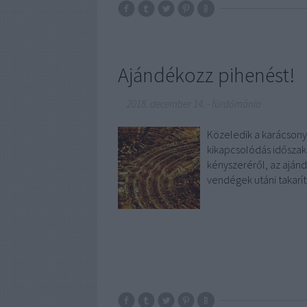
Ajándékozz pihenést!
2018. december 14.
-
fürdőmánia
Közeledik a karácsony
kikapcsolódás időszak
kényszeréről, az ajánd
vendégek utáni takarít