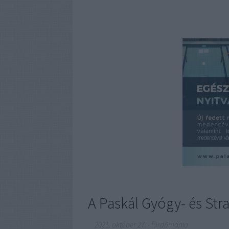
A Paskál Gyógy- és Str
2021. október 27.
-
fürdőmánia