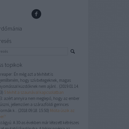
rdőmánia
resés
ss topikok
 reaper:
Én még azt a tévhitet is
említeném, hogy szívbetegeknek, magas
nyomással küzdőknek nem ajánl...
(
2019.01.14.
33
)
5 tévhit a szaunával kapcsolatban
l:
azért annyira nem meglepő, hogy az ember
úszni, jellemzően a szárazföldi gerinces
formák k...
(
2018.09.18. 15:50
)
Mióta úszik az
er?
ézágyú:
A 30-as években már létezett kétrészes
sat mutató) fürdőruha. A bikini poénja az,