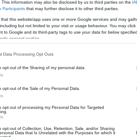
. This information may also be disclosed by us to third parties on the
IA
Ped
Participants
that may further disclose it to other third parties.
i görögök is az „ép testben ép lélek” elvét vallották. A
ec
llness lehetőség arra, hogy orvosi asszisztencia mellett,
 that this website/app uses one or more Google services and may gath
 formában tegyünk a fizikai, és így a lelki egészségünkért is. A
including but not limited to your visit or usage behaviour. You may click 
lfogadott, hivatalos nemzetközi definíció szerint a
 to Google and its third-party tags to use your data for below specifi
…
ogle consent section.
Ar
l Data Processing Opt Outs
2023
202
o opt-out of the Sharing of my personal data.
202
In
202
202
TOVÁBB
2022
o opt-out of the Sale of my Personal Data.
202
In
202
komment
202
to opt-out of processing my Personal Data for Targeted
ing.
p
magyarország
stressz
egészség
úszás
tél
nyár
érdekesség
202
In
medence
strand
masszázs
fürdő
gyógyfürdő
gőzfürdő
reuma
202
Tov
ozás
illemtan
gyógyvíz
szanuna
infra szanua
természetes víz
o opt-out of Collection, Use, Retention, Sale, and/or Sharing
ersonal Data that Is Unrelated with the Purposes for which it
lected.