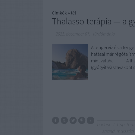
Címkék
»
tél
Thalasso terápia — a g
2021. december 07.
-
fürdőmánia
A tengervíz és a ten
hatásai már régóta is
mint valaha. A thalas
(gyógyítás) szavakból 
budapest
tipp
tört
strand
masszázs