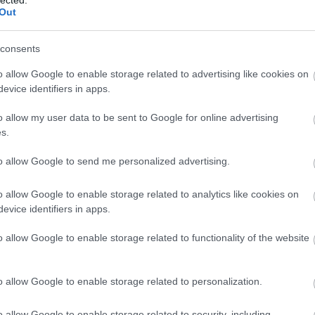
Fe
Out
rszágon
RSS 
bej
consents
Ato
bej
o allow Google to enable storage related to advertising like cookies on
evice identifiers in apps.
es török megszállás nemcsak a kávézást és a
nk kibővülését hozta el országunkba, hanem a törökfürdők
o allow my user data to be sent to Google for online advertising
Eg
ét is. Ezek hatása ma is érződik, ugyanis a törökök által
s.
rdők közül több is áll a mai napig és eredeti funkcióját
 várja a kikapcsolódni és…
to allow Google to send me personalized advertising.
o allow Google to enable storage related to analytics like cookies on
evice identifiers in apps.
o allow Google to enable storage related to functionality of the website
TOVÁBB
o allow Google to enable storage related to personalization.
o allow Google to enable storage related to security, including