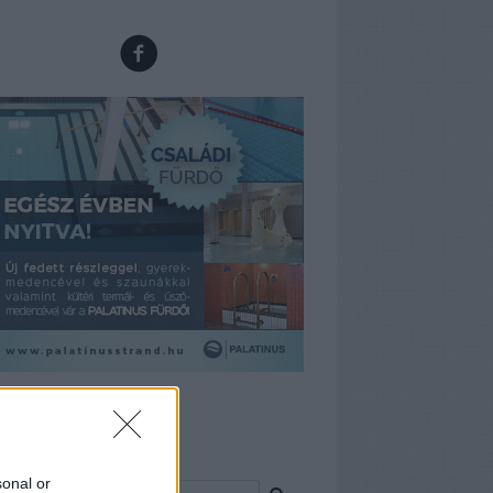
rdőmánia
resés
sonal or