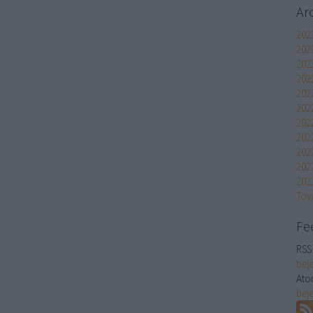
Ar
2023
202
202
202
202
2022
202
202
202
202
202
Tov
Fe
RSS 
bej
Ato
bej