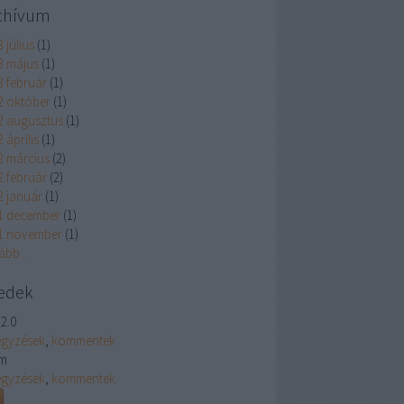
chívum
 július
(
1
)
3 május
(
1
)
3 február
(
1
)
2 október
(
1
)
2 augusztus
(
1
)
 április
(
1
)
2 március
(
2
)
2 február
(
2
)
2 január
(
1
)
1 december
(
1
)
1 november
(
1
)
ább
...
edek
2.0
egyzések
,
kommentek
m
egyzések
,
kommentek