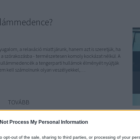
llámmedence?
ugalom, a relaxáció miatt járunk, hanem azt is szeretjük, ha
l a szórakozásba - természetesen komoly kockázat nélkül. A
hullámmedencék a tengerparti hullámok élményét nyújtják
nem kell számolnunk olyan veszélyekkel,…
TOVÁBB
Fü
komment
Not Process My Personal Information
Ke
est
történet
magyarország
úszás
nyár
fürdés
strand
hullám
hullámmedence
to opt-out of the sale, sharing to third parties, or processing of your per