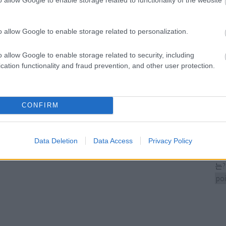
úsz
wel
o allow Google to enable storage related to personalization.
Bl
o allow Google to enable storage related to security, including
다낭 
cation functionality and fraud prevention, and other user protection.
다
요? 
Ha
선택
CONFIRM
Nu
험을
Na
Data Deletion
Data Access
Privacy Policy
정
Th
는? 
poi