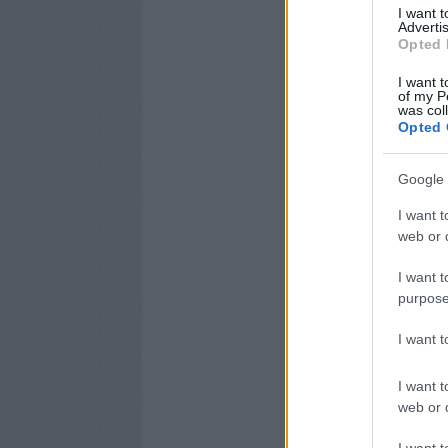
I want 
Advertis
Opted 
I want t
of my P
was col
Opted 
Google 
I want t
web or d
I want t
purpose
I want 
I want t
web or d
I want t