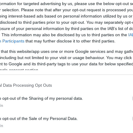
formation for targeted advertising by us, please use the below opt-out s
r selection. Please note that after your opt-out request is processed y
Fri
eing interest-based ads based on personal information utilized by us or
disclosed to third parties prior to your opt-out. You may separately opt-
The
losure of your personal information by third parties on the IAB’s list of
meg
. This information may also be disclosed by us to third parties on the
IA
vér
Participants
that may further disclose it to other third parties.
09:
JorE
 that this website/app uses one or more Google services and may gath
tud 
including but not limited to your visit or usage behaviour. You may click 
élet
 to Google and its third-party tags to use your data for below specifi
emb
ogle consent section.
Ter
(ha
l Data Processing Opt Outs
hog
volt
o opt-out of the Sharing of my personal data.
uto
TPK
In
Idő
str
o opt-out of the Sale of my Personal Data.
gig
In
(
201