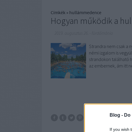
Címkék
»
hullámmedence
Hogyan működik a hu
2019. augusztus 26.
-
fürdőmánia
Strandra nem csak a ny
némi izgalom is vegyü
strandokon található 
az embernek, ám itt 
Blog -
Do 
budap
If you wish 