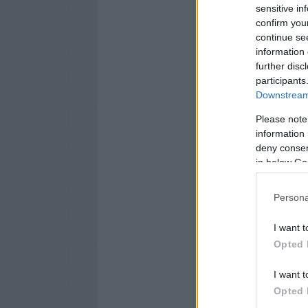
sensitive in
confirm you
continue se
information 
further disc
participants
Downstream 
Please note
information 
deny consent
in below Go
Persona
I want t
Opted 
I want t
Opted 