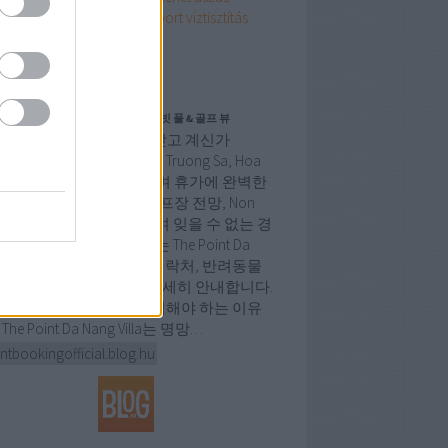
ómester
várandós
víz
vízisport
víztisztítás
lness
Címkefelhő
ogajánló
The Point 빌라 예약 방법 | 프라이빗 풀 & 골프 뷰
낭에서 럭셔리 휴양지를 찾고 계신가
The Point Da Nang 빌라는 Truong Sa, Hoa
i, Ngu Hanh Son에 위치하며 휴가에 완벽한
입니다. 개인 수영장, 골프장 전망, Non
oc 해변 근접성을 제공하여 잊을 수 없는 경
 약속합니다. 이 글에서는 The Point Da
ng 빌라 예약 방법, 최신 연락처, 반려동물
책, 근처 명소 정보 등을 자세히 안내합니다.
e Point Da Nang Villa를 선택해야 하는 이유
The Point Da Nang Villa는 명망…
ntbookingofficial.blog.hu