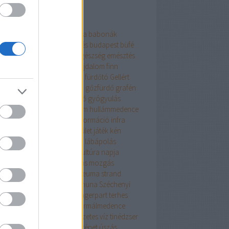
mkék
enalin
Afrika
a víz világnapja
babonák
neologia
betegségmegelőzés
budapest
büfé
ládi
csúszda
Dél-Amerika
egészség
emésztés
észet
érdekesség
étkezés
fájdalom
finn
una
fürdés
fürdő
fürdőruha
fürdőtó
Gellért
dő
Gellért hotel
Gellért szálló
gőzfürdő
grafén
rek
gyerekbarát
gyógyfürdő
gyógyulás
gyvíz
háttér
házirend
hullám
hullámmedence
illemtan
immunrendszer
információ
infra
nua
iszap
ivókúra
ivóvíz
ízület
játék
kén
apcsolódás
kismama
kopás
lábápolás
yarország
magyar fürdőkultúra napja
százs
medence
megtisztulás
mozgás
ozás
nyár
olajok
pihenés
reuma
strand
andok éjszakája
stressz
szanuna
Széchenyi
dő
szokások
technika
tél
tengerpart
terhes
hesség
termál
termálfürdő
termálmedence
málvíz
termékenység
természetes víz
tinédzser
török fürdő
történelem
történet
úszás