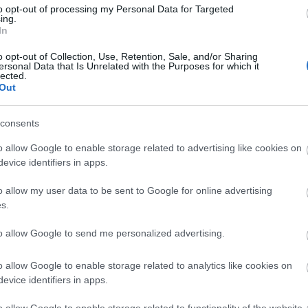
to opt-out of processing my Personal Data for Targeted
ing.
Cí
In
adr
o opt-out of Collection, Use, Retention, Sale, and/or Sharing
bal
ersonal Data that Is Unrelated with the Purposes for which it
csa
lected.
Out
épít
sza
für
consents
gye
gyó
o allow Google to enable storage related to advertising like cookies on
illat
evice identifiers in apps.
sza
kik
o allow my user data to be sent to Google for online advertising
mag
s.
mas
nap
to allow Google to send me personalized advertising.
str
für
o allow Google to enable storage related to analytics like cookies on
ter
evice identifiers in apps.
ter
tipp
o allow Google to enable storage related to functionality of the website