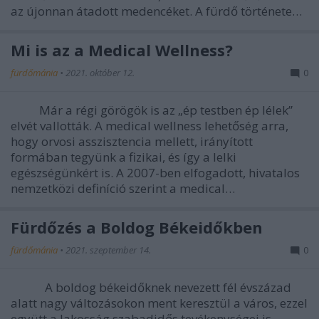
az újonnan átadott medencéket. A fürdő története…
Mi is az a Medical Wellness?
fürdőmánia
•
2021. október 12.
0
Már a régi görögök is az „ép testben ép lélek”
elvét vallották. A medical wellness lehetőség arra,
hogy orvosi asszisztencia mellett, irányított
formában tegyünk a fizikai, és így a lelki
egészségünkért is. A 2007-ben elfogadott, hivatalos
nemzetközi definíció szerint a medical…
Fürdőzés a Boldog Békeidőkben
fürdőmánia
•
2021. szeptember 14.
0
A boldog békeidőknek nevezett fél évszázad
alatt nagy változásokon ment keresztül a város, ezzel
együtt a lakosság szabadidős tevékenységei is