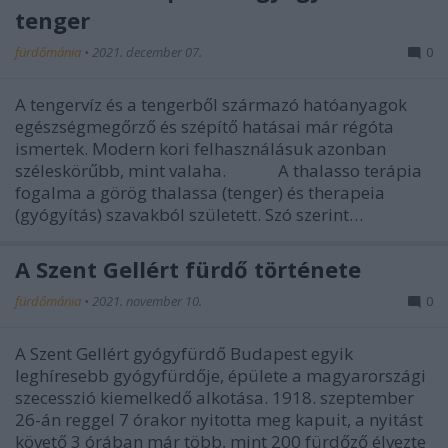
tenger
fürdőmánia
•
2021. december 07.
0
A tengervíz és a tengerből származó hatóanyagok
egészségmegőrző és szépítő hatásai már régóta
ismertek. Modern kori felhasználásuk azonban
széleskörűbb, mint valaha. A thalasso terápia
fogalma a görög thalassa (tenger) és therapeia
(gyógyítás) szavakból született. Szó szerint…
A Szent Gellért fürdő története
fürdőmánia
•
2021. november 10.
0
A Szent Gellért gyógyfürdő Budapest egyik
leghíresebb gyógyfürdője, épülete a magyarországi
szecesszió kiemelkedő alkotása. 1918. szeptember
26-án reggel 7 órakor nyitotta meg kapuit, a nyitást
követő 3 órában már több, mint 200 fürdőző élvezte