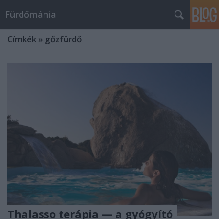
Fürdőmánia
Címkék
»
gőzfürdő
Thalasso terápia — a gyógyító