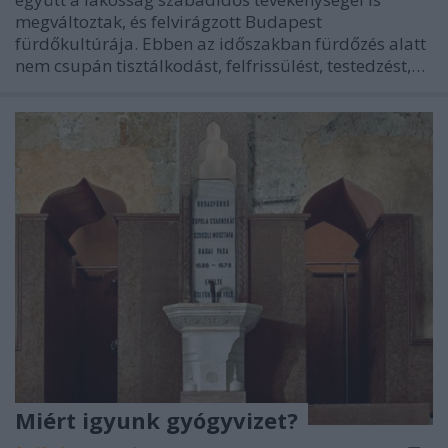
megváltoztak, és felvirágzott Budapest
fürdőkultúrája. Ebben az időszakban fürdőzés alatt
nem csupán tisztálkodást, felfrissülést, testedzést,…
Miért igyunk gyógyvizet?