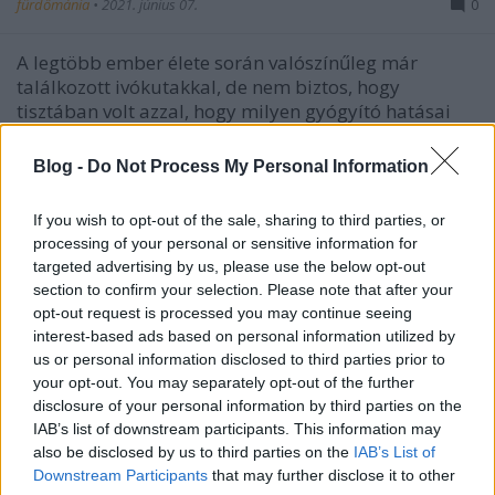
fürdőmánia
•
2021. június 07.
0
A legtöbb ember élete során valószínűleg már
találkozott ivókutakkal, de nem biztos, hogy
tisztában volt azzal, hogy milyen gyógyító hatásai
lehetnek ezeknek a vizeknek. Lehet, hogy abba sem
gondoltak bele, hogy ezek tartós fogyasztása
Blog -
Do Not Process My Personal Information
ivókúra-szerűen mennyire jótékony hatással lehet…
If you wish to opt-out of the sale, sharing to third parties, or
processing of your personal or sensitive information for
targeted advertising by us, please use the below opt-out
section to confirm your selection. Please note that after your
opt-out request is processed you may continue seeing
interest-based ads based on personal information utilized by
us or personal information disclosed to third parties prior to
your opt-out. You may separately opt-out of the further
disclosure of your personal information by third parties on the
IAB’s list of downstream participants. This information may
also be disclosed by us to third parties on the
IAB’s List of
Downstream Participants
that may further disclose it to other