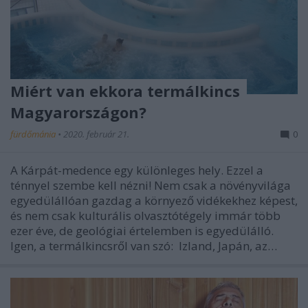
Miért van ekkora termálkincs
Magyarországon?
fürdőmánia
•
2020. február 21.
0
A Kárpát-medence egy különleges hely. Ezzel a
ténnyel szembe kell nézni! Nem csak a növényvilága
egyedülállóan gazdag a környező vidékekhez képest,
és nem csak kulturális olvasztótégely immár több
ezer éve, de geológiai értelemben is egyedülálló.
Igen, a termálkincsről van szó: Izland, Japán, az…