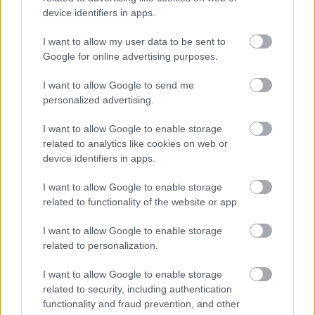
device identifiers in apps.
I want to allow my user data to be sent to
Google for online advertising purposes.
I want to allow Google to send me
personalized advertising.
I want to allow Google to enable storage
related to analytics like cookies on web or
device identifiers in apps.
I want to allow Google to enable storage
related to functionality of the website or app.
Egy keveset a gyógytornáról...
I want to allow Google to enable storage
fürdőmánia
•
2021. május 01.
0
related to personalization.
A gyógytorna olyan típusú testmozgás, ami
I want to allow Google to enable storage
elsősorban a gyógyítást helyezi előtérbe. Ám fontos
related to security, including authentication
tudnivaló, hogy ugyan sok esetben egy adott
functionality and fraud prevention, and other