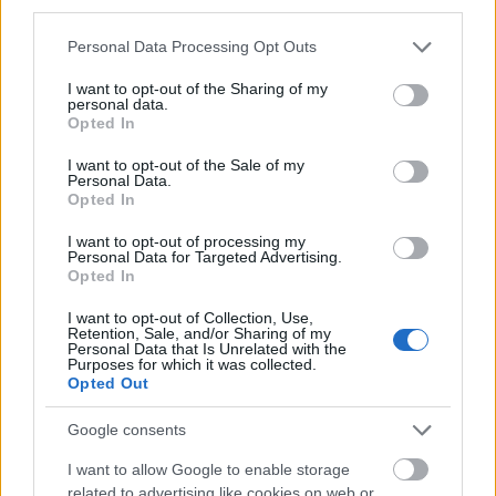
third parties.
Please note that this website/app uses one or more Google
Personal Data Processing Opt Outs
services and may gather and store information including but
A Pesterzsébeti Fürdő története
not limited to your visit or usage behaviour. You may click to
I want to opt-out of the Sharing of my
personal data.
grant or deny consent to Google and its third-party tags to
fürdőmánia
•
2021. május 17.
0
Opted In
use your data for below specified purposes in below Google
consent section.
I want to opt-out of the Sale of my
Fővárosunk természetes gyógyvízkészletének
Personal Data.
felhasználása fürdők formájában régóta bevett
Opted In
szokás, de a Pesterzsébeti Fürdő abból a
I want to opt-out of processing my
szempontból különleges, hogy ez Budapest egyetlen
Personal Data for Targeted Advertising.
jódos-sós vizű gyógyfürdője. A Pesterzsébeti Fürdő
Opted In
története egészen az 1900-as évek elejéig nyúlik
vissza, amikor a…
I want to opt-out of Collection, Use,
Retention, Sale, and/or Sharing of my
Personal Data that Is Unrelated with the
Purposes for which it was collected.
Opted Out
Google consents
I want to allow Google to enable storage
related to advertising like cookies on web or