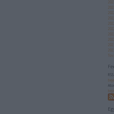
202
202
202
202
2022
202
202
202
202
202
Tov
Fe
RSS 
bej
Ato
bej
Eg