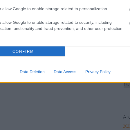
úsz
o allow Google to enable storage related to personalization.
wel
o allow Google to enable storage related to security, including
Bl
cation functionality and fraud prevention, and other user protection.
Erőd
Jár
meg
CONFIRM
lét
tel
gyö
ame
Data Deletion
Data Access
Privacy Policy
vár
ta
Ar
2023