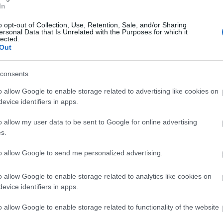
In
Cí
o opt-out of Collection, Use, Retention, Sale, and/or Sharing
ersonal Data that Is Unrelated with the Purposes for which it
adr
lected.
bal
Out
csa
épít
consents
sza
für
o allow Google to enable storage related to advertising like cookies on
gye
evice identifiers in apps.
gyó
illat
o allow my user data to be sent to Google for online advertising
sza
s.
kik
mag
to allow Google to send me personalized advertising.
mas
nap
o allow Google to enable storage related to analytics like cookies on
str
evice identifiers in apps.
für
ter
o allow Google to enable storage related to functionality of the website
ter
tipp