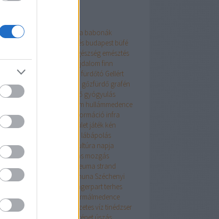
mkék
enalin
Afrika
a víz világnapja
babonák
neologia
betegségmegelőzés
budapest
büfé
ládi
csúszda
Dél-Amerika
egészség
emésztés
észet
érdekesség
étkezés
fájdalom
finn
una
fürdés
fürdő
fürdőruha
fürdőtó
Gellért
dő
Gellért hotel
Gellért szálló
gőzfürdő
grafén
rek
gyerekbarát
gyógyfürdő
gyógyulás
gyvíz
háttér
házirend
hullám
hullámmedence
illemtan
immunrendszer
információ
infra
nua
iszap
ivókúra
ivóvíz
ízület
játék
kén
apcsolódás
kismama
kopás
lábápolás
yarország
magyar fürdőkultúra napja
százs
medence
megtisztulás
mozgás
ozás
nyár
olajok
pihenés
reuma
strand
andok éjszakája
stressz
szanuna
Széchenyi
dő
szokások
technika
tél
tengerpart
terhes
hesség
termál
termálfürdő
termálmedence
málvíz
termékenység
természetes víz
tinédzser
török fürdő
történelem
történet
úszás