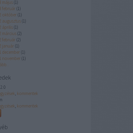
3 május
(
1
)
3 február
(
1
)
2 október
(
1
)
2 augusztus
(
1
)
 április
(
1
)
2 március
(
2
)
2 február
(
2
)
2 január
(
1
)
1 december
(
1
)
1 november
(
1
)
ább
...
edek
2.0
egyzések
,
kommentek
m
egyzések
,
kommentek
yéb