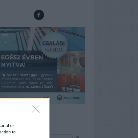
rdőmánia
sonal or
resés
ection to