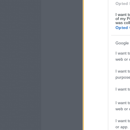
Opted 
I want t
of my P
was col
Opted 
Google 
I want t
web or d
I want t
purpose
I want 
I want t
web or d
I want t
or app.