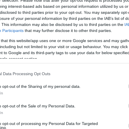
r selection. Please note that after your opt-out request is processed y
eing interest-based ads based on personal information utilized by us or
disclosed to third parties prior to your opt-out. You may separately opt-
Fri
z az izületi fájdalmakra?
losure of your personal information by third parties on the IAB’s list of
The
. This information may also be disclosed by us to third parties on the
IA
meg
Participants
that may further disclose it to other third parties.
vér
 that this website/app uses one or more Google services and may gath
09:
déseit idegen szóval reumának hívjuk. Ez sokféle okból, és
including but not limited to your visit or usage behaviour. You may click 
JorE
ezhet be, ezért nem egyetlen betegségről beszélünk,
 to Google and its third-party tags to use your data for below specifi
tud 
 csoportjáról. Ahhoz, hogy gyógyvizes kezeléssel enyhíteni
ogle consent section.
élet
gségeknek a tüneteit, meg kell értenünk, hogy…
emb
Ter
l Data Processing Opt Outs
(ha
hog
o opt-out of the Sharing of my personal data.
volt
TOVÁBB
In
uto
TPK
o opt-out of the Sale of my Personal Data.
Idő
komment
In
str
ség
fürdés
wellness
masszázs
fürdő
kopás
kén
ízület
reuma
gig
to opt-out of processing my Personal Data for Targeted
(
201
ing.