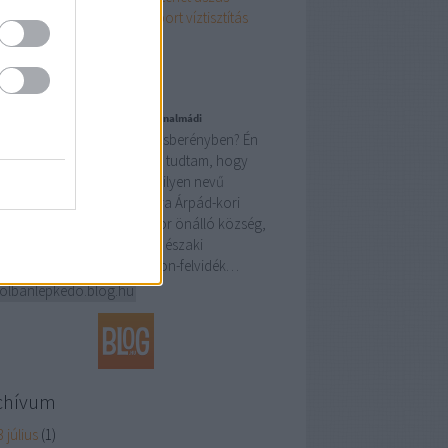
ómester
várandós
víz
vízisport
víztisztítás
lness
Címkefelhő
ogajánló
ített Református Templom, Balatonalmádi
t már közületek valaki Vörösberényben? Én
mondom őszintén azt sem tudtam, hogy
ezik (valójában létezett) egy ilyen nevű
epülés. Vörösberény egy kora Árpád-kori
kerekkel rendelkező, egykor önálló község,
ly 1971 óta Balatonalmádi északi
osrészeként ismert. A Balaton-felvidék…
volbanlepkedo.blog.hu
chívum
 július
(
1
)