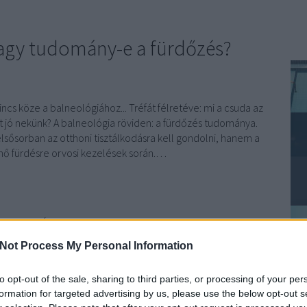
vagy tudomány-e a fürdőzés?
sincs köze a balneológiához... Tréfát félretéve: mi a csuda az
t jó nekünk? A balneológia röviden: a fürdőzés tudománya.
ősorban az otthoni tisztálkodásra kell gondolni, hanem a
ő fürdésre orvosi kezelések során.…
TOVÁBB
Not Process My Personal Information
Fü
komment
to opt-out of the sale, sharing to third parties, or processing of your per
Ke
dalom
egészség
gyógyulás
gyógyfürdő
termálfürdő
gyógyvíz
formation for targeted advertising by us, please use the below opt-out s
betegségmegelőzés
ivókúra
balneologia