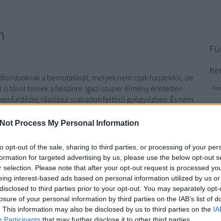
n
Fü
Ke
hőforrásoknak a bemutatását, melyek nem csak hazánktól, de
l is távol törnek a felszínre. Igazi szuper élmény érintetlen
en fürdőzni, ráadásul szabadon feltörő gyógyvízben. És nem
Fri
k a gazdagok kiváltsága - persze…
Not Process My Personal Information
The
meg
vér
to opt-out of the sale, sharing to third parties, or processing of your per
09:
formation for targeted advertising by us, please use the below opt-out s
TOVÁBB
JorE
r selection. Please note that after your opt-out request is processed y
tud 
eing interest-based ads based on personal information utilized by us or
élet
disclosed to third parties prior to your opt-out. You may separately opt-
komment
emb
losure of your personal information by third parties on the IAB’s list of
dekesség
víz
vízisport
termálvíz
gyógyvíz
Afrika
Dél-Amerika
Ter
. This information may also be disclosed by us to third parties on the
IA
(ha
Participants
that may further disclose it to other third parties.