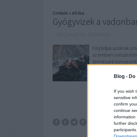
Címkék
»
Afrika
Gyógyvizek a vadonba
2020. január 10.
-
fürdőmánia
Folytatjuk azoknak a 
az emberi civilizációtó
természeti környezetb
is biztos, hogy ez csa
Blog -
Do 
If you wish 
sensitive in
confirm you
continue se
information 
further disc
történet
ér
participants
Downstream 