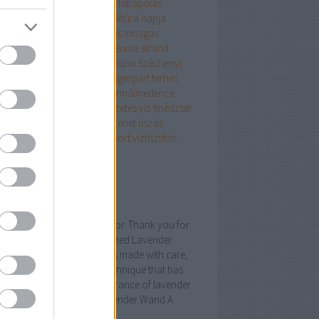
apcsolódás
kismama
kopás
lábápolás
yarország
magyar fürdőkultúra napja
százs
medence
megtisztulás
mozgás
ozás
nyár
olajok
pihenés
reuma
strand
andok éjszakája
stressz
szanuna
Széchenyi
dő
szokások
technika
tél
tengerpart
terhes
hesség
termál
termálfürdő
termálmedence
málvíz
termékenység
természetes víz
tinédzser
török fürdő
történelem
történet
úszás
ómester
várandós
víz
vízisport
víztisztítás
lness
Címkefelhő
ogajánló
Story of Your Lavender Wand
come to The Celtic Navigator. Thank you for
ing a home to this handcrafted Lavender
d. This small keepsake was made with care,
ng a traditional weaving technique that has
served the beauty and fragrance of lavender
 generations. What is a Lavender Wand A
ender Wand is…