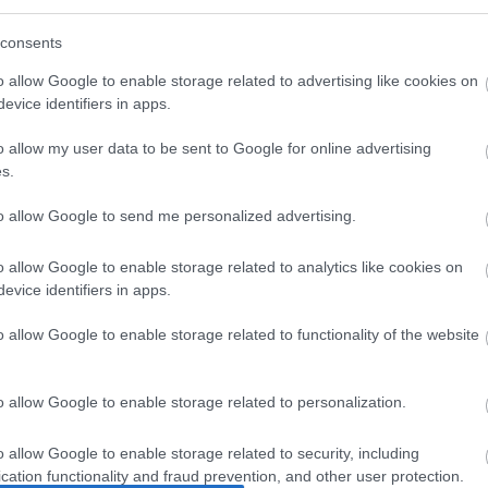
kik
mag
consents
mas
nap
o allow Google to enable storage related to advertising like cookies on
str
evice identifiers in apps.
für
ter
o allow my user data to be sent to Google for online advertising
ter
s.
tipp
úsz
to allow Google to send me personalized advertising.
wel
o allow Google to enable storage related to analytics like cookies on
Bl
evice identifiers in apps.
The 
o allow Google to enable storage related to functionality of the website
Wel
giv
Wan
o allow Google to enable storage related to personalization.
usi
pre
o allow Google to enable storage related to security, including
for
cation functionality and fraud prevention, and other user protection.
Lav