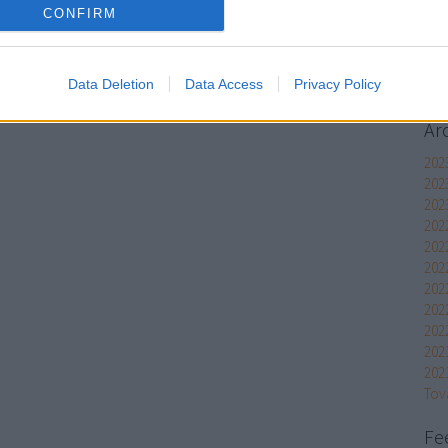
CONFIRM
gr
Data Deletion
Data Access
Privacy Policy
Ar
2023
202
202
202
202
2022
202
202
202
202
202
Tov
Fe