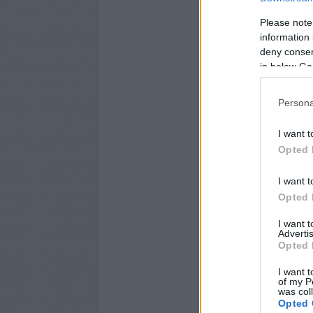
Please note
information 
deny consent
in below Go
Persona
I want t
Opted 
I want t
Opted 
I want 
Advertis
Opted 
I want t
of my P
was col
Opted 