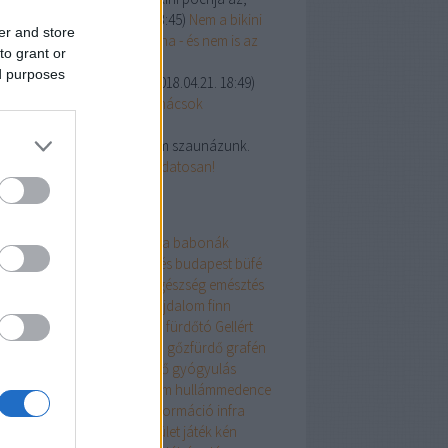
y nem taka...
(
2018.09.18. 13:45
)
Nem a bikini
er and store
 az első botrányos fürdőruha - és nem is az
to grant or
lsó
ed purposes
:
Formaldehid veszélyes.
(
2018.04.21. 18:49
)
ben szólunk! Lábápolási tanácsok
andszezon előtt
abursch:
Fürdőruhában nem szaunázunk.
8.02.12. 11:43
)
Szaunázz tudatosan!
mkék
enalin
Afrika
a víz világnapja
babonák
neologia
betegségmegelőzés
budapest
büfé
ládi
csúszda
Dél-Amerika
egészség
emésztés
észet
érdekesség
étkezés
fájdalom
finn
una
fürdés
fürdő
fürdőruha
fürdőtó
Gellért
dő
Gellért hotel
Gellért szálló
gőzfürdő
grafén
rek
gyerekbarát
gyógyfürdő
gyógyulás
gyvíz
háttér
házirend
hullám
hullámmedence
illemtan
immunrendszer
információ
infra
nua
iszap
ivókúra
ivóvíz
ízület
játék
kén