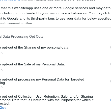
hog
 that this website/app uses one or more Google services and may gath
volt
including but not limited to your visit or usage behaviour. You may click 
uto
 to Google and its third-party tags to use your data for below specifi
TPK
ogle consent section.
Idő
str
gig
l Data Processing Opt Outs
(
201
o opt-out of the Sharing of my personal data.
Cí
In
adr
o opt-out of the Sale of my Personal Data.
bal
In
csa
épít
to opt-out of processing my Personal Data for Targeted
sza
ing.
für
In
gye
gyó
o opt-out of Collection, Use, Retention, Sale, and/or Sharing
ersonal Data that Is Unrelated with the Purposes for which it
illat
lected.
sza
Out