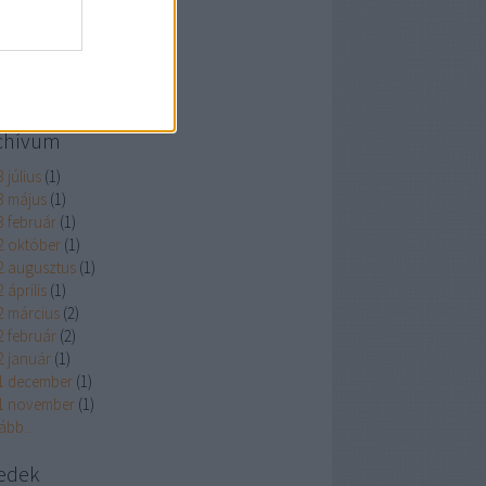
eenroads.blog.hu
chívum
 július
(
1
)
3 május
(
1
)
3 február
(
1
)
2 október
(
1
)
2 augusztus
(
1
)
 április
(
1
)
2 március
(
2
)
2 február
(
2
)
2 január
(
1
)
1 december
(
1
)
1 november
(
1
)
ább
...
edek