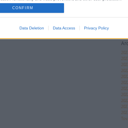
és 
CONFIRM
cse
Data Deletion
Data Access
Privacy Policy
Ar
2023
202
202
202
202
2022
202
202
202
202
202
Tov