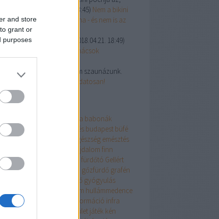
y nem taka...
(
2018.09.18. 13:45
)
Nem a bikini
 az első botrányos fürdőruha - és nem is az
er and store
lsó
to grant or
:
Formaldehid veszélyes.
(
2018.04.21. 18:49
)
ed purposes
ben szólunk! Lábápolási tanácsok
andszezon előtt
abursch:
Fürdőruhában nem szaunázunk.
8.02.12. 11:43
)
Szaunázz tudatosan!
mkék
enalin
Afrika
a víz világnapja
babonák
neologia
betegségmegelőzés
budapest
büfé
ládi
csúszda
Dél-Amerika
egészség
emésztés
észet
érdekesség
étkezés
fájdalom
finn
una
fürdés
fürdő
fürdőruha
fürdőtó
Gellért
dő
Gellért hotel
Gellért szálló
gőzfürdő
grafén
rek
gyerekbarát
gyógyfürdő
gyógyulás
gyvíz
háttér
házirend
hullám
hullámmedence
illemtan
immunrendszer
információ
infra
nua
iszap
ivókúra
ivóvíz
ízület
játék
kén