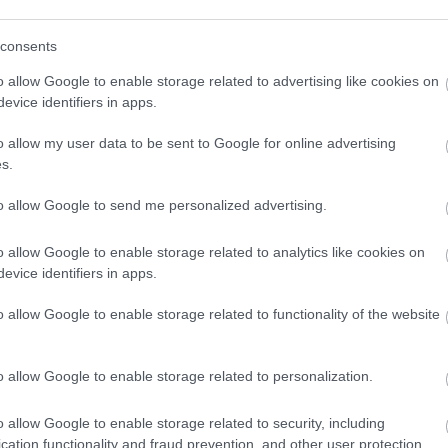
kik
mag
mas
consents
nap
o allow Google to enable storage related to advertising like cookies on
str
evice identifiers in apps.
für
ter
o allow my user data to be sent to Google for online advertising
ter
s.
tipp
úsz
to allow Google to send me personalized advertising.
wel
o allow Google to enable storage related to analytics like cookies on
Bl
evice identifiers in apps.
Izzó
o allow Google to enable storage related to functionality of the website
körü
A k
ind
o allow Google to enable storage related to personalization.
lát
szö
bün
o allow Google to enable storage related to security, including
lép
cation functionality and fraud prevention, and other user protection.