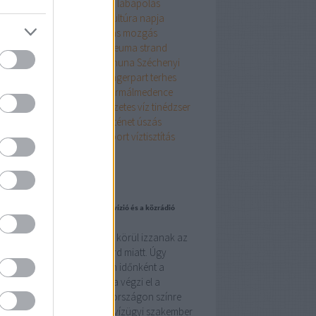
apcsolódás
kismama
kopás
lábápolás
yarország
magyar fürdőkultúra napja
százs
medence
megtisztulás
mozgás
ozás
nyár
olajok
pihenés
reuma
strand
andok éjszakája
stressz
szanuna
Széchenyi
dő
szokások
technika
tél
tengerpart
terhes
hesség
termál
termálfürdő
termálmedence
málvíz
termékenység
természetes víz
tinédzser
török fürdő
történelem
történet
úszás
ómester
várandós
víz
vízisport
víztisztítás
lness
Címkefelhő
ogajánló
 indulatok a forróságban a köztelevízió és a közrádió
l
özmédia (rádió és televízió) körül izzanak az
ulatok és nem a hőségrekord miatt. Úgy
szik, hogy ebben a klímában időnként a
vetségi kapitány saját maga végzi el a
tetőrúgásokat is. Magyarországon színre
ett 9,7 millió klímaszakértő, vízügyi szakember