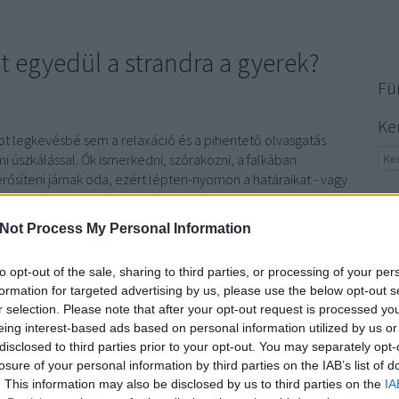
 egyedül a strandra a gyerek?
Fü
Ke
dot legkevésbé sem a relaxáció és a pihentető olvasgatás
i úszkálással. Ők ismerkedni, szórakozni, a falkában
rősíteni járnak oda, ezért lépten-nyomon a határaikat - vagy
Fri
határait - feszegetik nem kis gondot…
The
Not Process My Personal Information
meg
vér
to opt-out of the sale, sharing to third parties, or processing of your per
09:
TOVÁBB
formation for targeted advertising by us, please use the below opt-out s
JorE
r selection. Please note that after your opt-out request is processed y
tud 
eing interest-based ads based on personal information utilized by us or
élet
komment
disclosed to third parties prior to your opt-out. You may separately opt-
emb
losure of your personal information by third parties on the IAB’s list of
gyerek
strand
tinédzser
házirend
úszómester
Ter
. This information may also be disclosed by us to third parties on the
IA
(ha