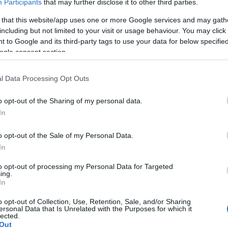
Participants
that may further disclose it to other third parties.
hog
volt
 that this website/app uses one or more Google services and may gath
uto
including but not limited to your visit or usage behaviour. You may click 
TPK
 to Google and its third-party tags to use your data for below specifi
Idő
ogle consent section.
str
gig
l Data Processing Opt Outs
(
201
o opt-out of the Sharing of my personal data.
Cí
In
adr
bal
o opt-out of the Sale of my Personal Data.
csa
In
épít
sza
to opt-out of processing my Personal Data for Targeted
ing.
für
In
gye
gyó
o opt-out of Collection, Use, Retention, Sale, and/or Sharing
illat
ersonal Data that Is Unrelated with the Purposes for which it
lected.
sza
Out