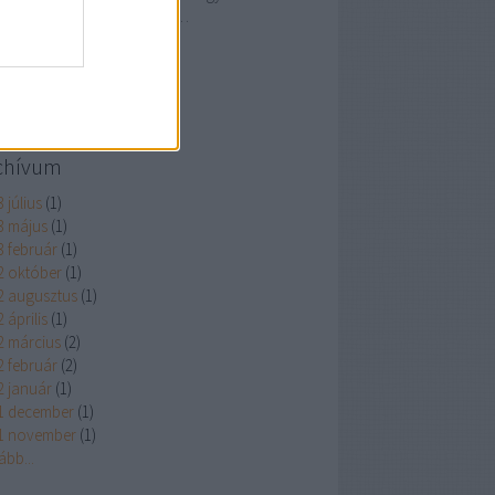
atomenergetikai mérnök, a…
peliek.blog.hu
chívum
 július
(
1
)
3 május
(
1
)
3 február
(
1
)
2 október
(
1
)
2 augusztus
(
1
)
 április
(
1
)
2 március
(
2
)
2 február
(
2
)
2 január
(
1
)
1 december
(
1
)
1 november
(
1
)
ább
...