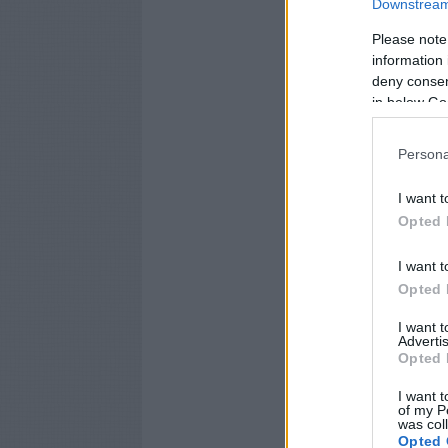
Downstream 
Please note
information 
deny consent
in below Go
Persona
I want t
Opted 
I want t
Opted 
I want 
Advertis
Opted 
I want t
of my P
was col
Opted 