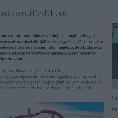
a budapesti fürdőkben
ában a mindennapjaink részét képezi, nagyban függ ez
ermészethez közel élünk.
Természet „oázisok” szerencsére
étel ez alól a főváros sem.
Talán meglepő, de a budapesti
a-meglehetősen változatos és gazdag.
Egyszer érdemes
lehet bukkanni.
 természet közelségére, mint a hideg
ni vagy csak egyszerűen lenni és magunkba szívni az növény-
s összefonódását igazán megnyugtató tud lenni.A városlakók
de Budapesten több ilyen zöldsziget is található, például a
Fü
Ke