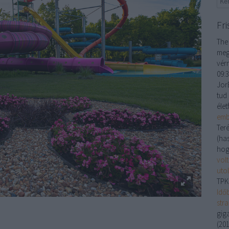
Fri
The
meg
vér
09:
JorE
tud 
élet
emb
Ter
(ha
hog
volt
uto
TPK
Idő
str
gig
(
201