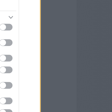
3 május
(
1
)
3 február
(
1
)
2 október
(
1
)
2 augusztus
(
1
)
 április
(
1
)
2 március
(
2
)
2 február
(
2
)
2 január
(
1
)
1 december
(
1
)
1 november
(
1
)
ább
...
edek
2.0
egyzések
,
kommentek
m
egyzések
,
kommentek
yéb