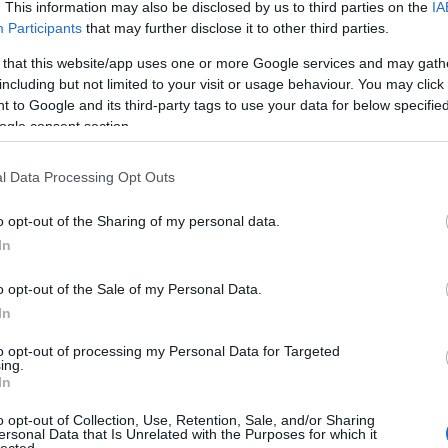
. This information may also be disclosed by us to third parties on the
IA
úsz
Participants
that may further disclose it to other third parties.
wel
 that this website/app uses one or more Google services and may gath
Bl
including but not limited to your visit or usage behaviour. You may click 
 to Google and its third-party tags to use your data for below specifi
The 
ogle consent section.
Wel
giv
l Data Processing Opt Outs
Wan
usi
o opt-out of the Sharing of my personal data.
pre
for
In
Lav
doskodnak, akik nyáron hajnalban locsolják a füves
o opt-out of the Sale of my Personal Data.
gr
e teríthessék törölközőiket a vendégek. A dolgozók munkája
In
ójában azonban komoly szakmai tevékenység, amelynél a
 Akkora zöldfelületet gondoznak, amely nem csak a strand,
to opt-out of processing my Personal Data for Targeted
ing.
léhez is hozzájárul és ez felelősség.
In
Ar
tás
o opt-out of Collection, Use, Retention, Sale, and/or Sharing
2023
ersonal Data that Is Unrelated with the Purposes for which it
lected.