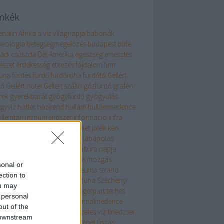
mkék
enalin
Afrika
a víz világnapja
babonák
neologia
betegségmegelőzés
budapest
büfé
ládi
csúszda
Dél-Amerika
egészség
emésztés
észet
érdekesség
étkezés
fájdalom
finn
una
fürdés
fürdő
fürdőruha
fürdőtó
Gellért
dő
Gellért hotel
Gellért szálló
gőzfürdő
grafén
rek
gyerekbarát
gyógyfürdő
gyógyulás
gyvíz
háttér
házirend
hullám
hullámmedence
illemtan
immunrendszer
információ
infra
nua
iszap
ivókúra
ivóvíz
ízület
játék
kén
apcsolódás
kismama
kopás
lábápolás
yarország
magyar fürdőkultúra napja
százs
medence
megtisztulás
mozgás
sonal or
ozás
nyár
olajok
pihenés
reuma
strand
ection to
andok éjszakája
stressz
szanuna
Széchenyi
ou may
dő
szokások
technika
tél
tengerpart
terhes
 personal
hesség
termál
termálfürdő
termálmedence
out of the
málvíz
termékenység
természetes víz
tinédzser
 downstream
török fürdő
történelem
történet
úszás