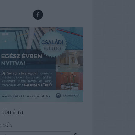
rdőmánia
resés