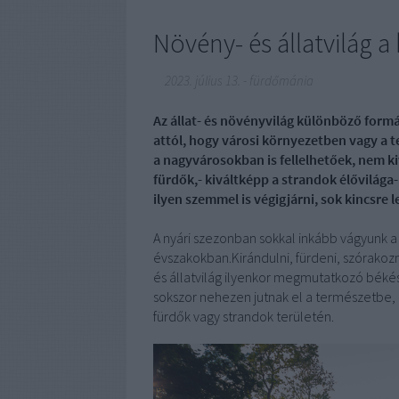
Növény- és állatvilág 
2023. július 13.
-
fürdőmánia
Az állat- és növényvilág különböző form
attól, hogy városi környezetben vagy a t
a nagyvárosokban is fellelhetőek, nem kiv
fürdők,- kiváltképp a strandok élővilág
ilyen szemmel is végigjárni, sok kincsre 
A nyári szezonban sokkal inkább vágyunk a
évszakokban.Kirándulni, fürdeni, szórakoz
és állatvilág ilyenkor megmutatkozó béké
sokszor nehezen jutnak el a természetbe, 
fürdők vagy strandok területén.