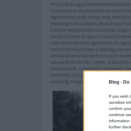
Pest és Buda egyaránt bővelkedik fürdőkbe
strandokat, amelyek között már több mint 
átgondolt tervezés előzte meg. Belelátva
elsődleges cél a pihenő, játszó és sport cé
a strand meglehetősen különböző világát n
komfortérzetét. A napos és árnyékos terüle
mást rendezési elvet igényelnek, és egyre 
mellett természetesen a szépség sem elh
kell kialakítani a füvesített és burkolt ter
színesedő lombú fák, cserjék, örökzöldek é
beszélhetünk, a vízkedvelő növények csak 
nem lehet, hisz a medencék fala elzárja a
számít, így megtalálható többek között sásl
Blog -
Do 
If you wish 
sensitive in
confirm you
continue se
information 
further disc