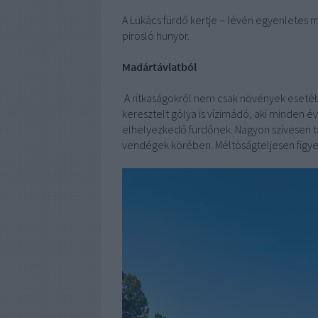
A Lukács fürdő kertje – lévén egyenletes m
pirosló hunyor.
Madártávlatból
A ritkaságokról nem csak növények eseté
keresztelt gólya is vízimádó, aki minden 
elhelyezkedő fürdőnek. Nagyon szívesen tar
vendégek körében. Méltóságteljesen figyel