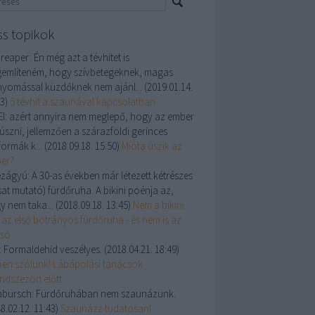
ss topikok
 reaper:
Én még azt a tévhitet is
említeném, hogy szívbetegeknek, magas
nyomással küzdőknek nem ajánl...
(
2019.01.14.
33
)
5 tévhit a szaunával kapcsolatban
l:
azért annyira nem meglepő, hogy az ember
úszni, jellemzően a szárazföldi gerinces
formák k...
(
2018.09.18. 15:50
)
Mióta úszik az
er?
ézágyú:
A 30-as években már létezett kétrészes
sat mutató) fürdőruha. A bikini poénja az,
y nem taka...
(
2018.09.18. 13:45
)
Nem a bikini
 az első botrányos fürdőruha - és nem is az
lsó
:
Formaldehid veszélyes.
(
2018.04.21. 18:49
)
ben szólunk! Lábápolási tanácsok
andszezon előtt
abursch:
Fürdőruhában nem szaunázunk.
8.02.12. 11:43
)
Szaunázz tudatosan!