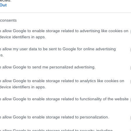
202
ilága összhangban van egymással. A párás környezet igazán a
Out
202
lelően választanak oda növényeket. Sokan közülük nyáron a
202
 pálmák, leanderek, Hibiscusok, sétányrózsák, ólomvirág. A
consents
202
tején lévő pálmaház klímája ideális helyszín a
2022
tás ötvözete fogadja ott a látogatókat. A párás környezet
o allow Google to enable storage related to advertising like cookies on
202
illaghegyen található fürdő a főváros egyetlen dombos
evice identifiers in apps.
202
ejlik, hogy eleinte több mint 90.000 négyzetméter állt a
202
ület kisebb, de elvitathatatlan, hogy az 1928-tól művi
o allow my user data to be sent to Google for online advertising
202
ny- és állatfajok lakják, id. Gyepes Lajos főkertész,
s.
202
izedeken keresztül. Fekete- és ezüstfenyők, gesztenyefák,
Tov
ük, pillangók, méhek és bogarak szorgoskodnak. Itt élnek
to allow Google to send me personalized advertising.
Fe
o allow Google to enable storage related to analytics like cookies on
RSS 
evice identifiers in apps.
bej
Ato
o allow Google to enable storage related to functionality of the website
ket eredményezett.Védett a Lukács fürdő platán állománya,
bej
nok találhatók. Ritkaság Rómaifürdőn a madárberkenye a
kete dió, páfrányfenyő, Palatinuson a hegyi szil, papíreperfa,
o allow Google to enable storage related to personalization.
Eg
o allow Google to enable storage related to security, including