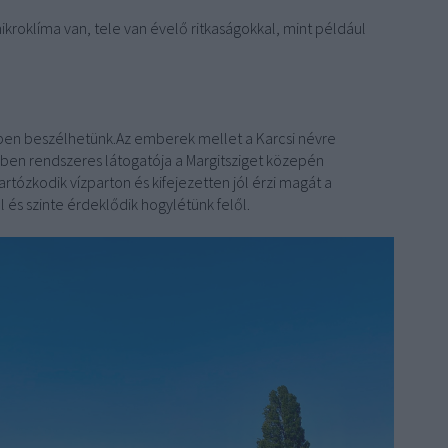
ikroklíma van, tele van évelő ritkaságokkal, mint például
ben beszélhetünk.Az emberek mellet a Karcsi névre
évben rendszeres látogatója a Margitsziget közepén
tózkodik vízparton és kifejezetten jól érzi magát a
 és szinte érdeklődik hogylétünk felől.