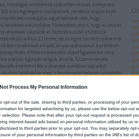
n, mindegyik rendelkezik szabadtéri résszel. A kifejezett
Cí
100 éves egységek is szerepelnek, rendkívül alapos és jól
 a kertészek munkájába, egyértelművé válik, hogy
adr
lú területek elkülönítése. Törekedtek arra is, hogy az utca és
bal
övényekkel válasszák el, biztosítva ezzel a fürdőzők
csa
tek ideális aránya 2:1 lenne, de az egyre forróbb nyarak már
épít
inkább növelni kell a hűsítő árnyas szakaszokat. A praktikum
sza
anyagolható. A főbb közlekedési utakat figyelembe véve
für
ületek arányát. Egynyári virágok, évelők, fűszernövények,
gye
kesítik a kerteket.Bár a strandok esetében vízpartról
gyó
részben találhatóak meg, a természetet teljesen újraalkotni
illat
 nedvességet a gyökerektől. A hangulat azonban nagyon is
sza
kik
iliom és nádfélék is.
Not Process My Personal Information
mag
mas
to opt-out of the sale, sharing to third parties, or processing of your per
nap
formation for targeted advertising by us, please use the below opt-out s
str
r selection. Please note that after your opt-out request is processed y
für
eing interest-based ads based on personal information utilized by us or
ter
disclosed to third parties prior to your opt-out. You may separately opt-
ter
losure of your personal information by third parties on the IAB’s list of
tipp