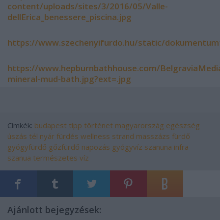
content/uploads/sites/3/2016/05/Valle-
dellErica_benessere_piscina.jpg
https://www.szechenyifurdo.hu/static/dokumen
https://www.hepburnbathhouse.com/BelgraviaMed
mineral-mud-bath.jpg?ext=.jpg
Címkék:
budapest
tipp
történet
magyarország
egészség
úszás
tél
nyár
fürdés
wellness
strand
masszázs
fürdő
gyógyfürdő
gőzfürdő
napozás
gyógyvíz
szanuna
infra
szanua
természetes víz
Ajánlott bejegyzések: