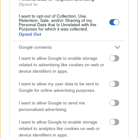
Opted In
egyidejűleg, valamint emellet a szépségiparban is
elkezdték használni a tenger és a tengeri élővilág
I want to opt-out of Collection, Use,
jótékony hatásait.
Retention, Sale, and/or Sharing of my
Personal Data that Is Unrelated with the
Purposes for which it was collected.
A thalasso terápia gyógyító célú alkalmazásai igen
Opted Out
sokrétűek: stressz, kimerültség, magas
koleszterinszint, szív- és keringési problémák,
Google consents
visszérbetegségek, reumatikus fájdalmak,
sportsérülések, bélbetegségek esetén használnak,
I want to allow Google to enable storage
related to advertising like cookies on web or
valamint védelmet nyújtanak a fizikai
device identifiers in apps.
megerőltetéssel szemben, erősítik az
immunrendszert, védik a hajat, a bőrt és a körmöket,
I want to allow my user data to be sent to
regenerálnak és fenntartják a szervezet öngyógyító
Google for online advertising purposes.
erejét. A sós víz ezen kívül fertőtlenít antiszeptikusan,
vérzéscsillapító, s így sokféle bőrbetegségen is segít:
I want to allow Google to send me
hatékony az ekcéma, a pszoriózis és az allergiás
personalized advertising.
bőrpanaszok kezelése terén is.
I want to allow Google to enable storage
Ilyen thalasso kezelések az algafürdők, a tengervizes
related to analytics like cookies on web or
medencében végzett mozgásterápiák, víz alatti
device identifiers in apps.