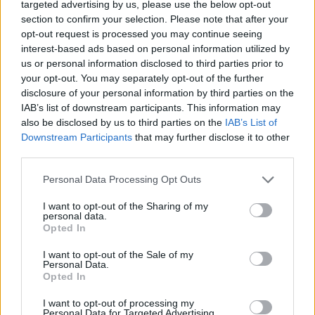
targeted advertising by us, please use the below opt-out
section to confirm your selection. Please note that after your
opt-out request is processed you may continue seeing
interest-based ads based on personal information utilized by
us or personal information disclosed to third parties prior to
your opt-out. You may separately opt-out of the further
disclosure of your personal information by third parties on the
IAB’s list of downstream participants. This information may
also be disclosed by us to third parties on the
IAB’s List of
Downstream Participants
that may further disclose it to other
third parties.
Please note that this website/app uses one or more Google
Personal Data Processing Opt Outs
services and may gather and store information including but
A tenger mélyéről összegyűjtött iszap képes a meleg,
not limited to your visit or usage behaviour. You may click to
I want to opt-out of the Sharing of my
personal data.
valamint a víz megtartására, így kiválóan
grant or deny consent to Google and its third-party tags to
Opted In
alkalmazható a test- és arckezeléseknél. A korábbi,
use your data for below specified purposes in below Google
pusztán tengervízkezelés az utóbbi években egy
consent section.
I want to opt-out of the Sale of my
tenger körüli gyógykezeléssé nőtte ki magát, ugyanis
Personal Data.
Opted In
a tengervíz gyógyító hatása mellett pakolásokat
vagy iszap- és algafürdőket, illetve egészséges
I want to opt-out of processing my
tengeri klímában való időtöltést is alkalmaznak
Personal Data for Targeted Advertising.