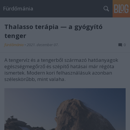
Fürdőmánia
Thalasso terápia — a gyógyító
tenger
fürdőmánia
•
2021. december 07.
0
A tengervíz és a tengerből származó hatóanyagok
egészségmegőrző és szépítő hatásai már régóta
ismertek. Modern kori felhasználásuk azonban
széleskörűbb, mint valaha.