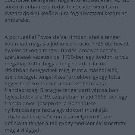
során azonban ez a tudás feledésbe merült, ám
évszázadokkal később újra foglalkoztatni kezdte az
embereket.
A portugáliai Povoa de Varzimban, ahol a tengeri
köd miatt magas a jódkoncentráció, 1725 óta bevett
gyakorlat volt a tengeri fürdés, amelyet bencés
szerzetesek vezettek be. 1750-ben egy londoni orvos
megállapította, hogy a tengerparton lakók
ritkábban betegednek meg, mint a máshol élők,
ezért betegeit tengervizes fürdőkben gyógyította.
Egyes források szerint a thalassoterápiát a
franciaországi Bretagne tengerparti városaiban
fejlesztették ki a 19. században, majd 1865-ben egy
francia orvos, Joseph de la Bonnadiere
nyilvánosságra hozta egy doktori munkáját
„Thalasso terápia” címmel, amelyben először
definiálta tenger általi gyógymódként és ismertette
meg a világgal.