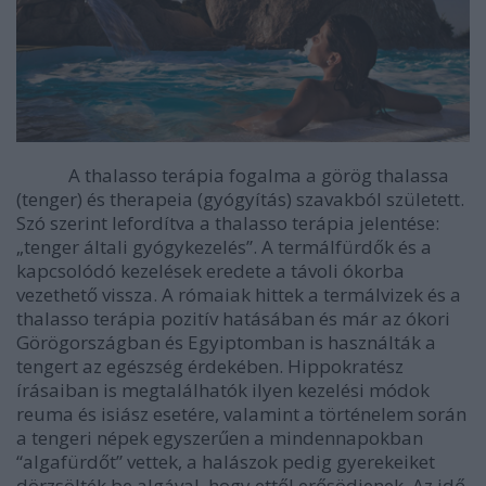
A thalasso terápia fogalma a görög thalassa
(tenger) és therapeia (gyógyítás) szavakból született.
Szó szerint lefordítva a thalasso terápia jelentése:
„tenger általi gyógykezelés”. A termálfürdők és a
kapcsolódó kezelések eredete a távoli ókorba
vezethető vissza. A rómaiak hittek a termálvizek és a
thalasso terápia pozitív hatásában és már az ókori
Görögországban és Egyiptomban is használták a
tengert az egészség érdekében. Hippokratész
írásaiban is megtalálhatók ilyen kezelési módok
reuma és isiász esetére, valamint a történelem során
a tengeri népek egyszerűen a mindennapokban
“algafürdőt” vettek, a halászok pedig gyerekeiket
dörzsölték be algával, hogy ettől erősödjenek. Az idő