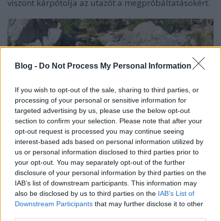
viszont kárpótolja az utazót a megpróbáltatásokért.
Blog -
Do Not Process My Personal Information
If you wish to opt-out of the sale, sharing to third parties, or
processing of your personal or sensitive information for
targeted advertising by us, please use the below opt-out
section to confirm your selection. Please note that after your
opt-out request is processed you may continue seeing
interest-based ads based on personal information utilized by
Aranyásók gyógyfürdője
us or personal information disclosed to third parties prior to
your opt-out. You may separately opt-out of the further
Alaszkában, Fairbankstől kétórányi autózásra
disclosure of your personal information by third parties on the
találhatók a Chena hőforrások. Noha a helyi eszkimó
IAB’s list of downstream participants. This information may
őslakosok már időtlen idők óta használták
also be disclosed by us to third parties on the
IAB’s List of
Downstream Participants
that may further disclose it to other
gyógyításra, regenerálódásra a hőforrások vizét,
third parties.
igazi népszerűségnek 1905 óta örvend, ekkor