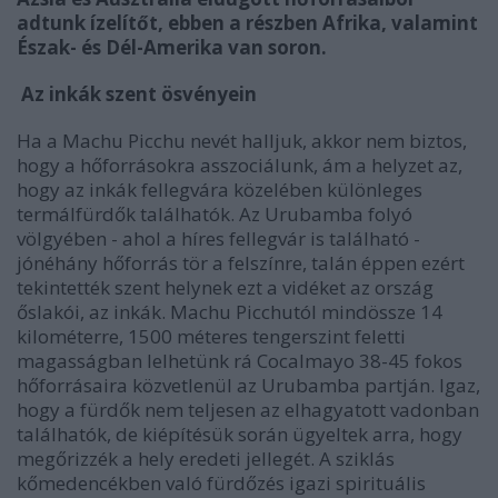
adtunk ízelítőt, ebben a részben Afrika, valamint
Észak- és Dél-Amerika van soron.
Az inkák szent ösvényein
Ha a Machu Picchu nevét halljuk, akkor nem biztos,
hogy a hőforrásokra asszociálunk, ám a helyzet az,
hogy az inkák fellegvára közelében különleges
termálfürdők találhatók. Az Urubamba folyó
völgyében - ahol a híres fellegvár is található -
jónéhány hőforrás tör a felszínre, talán éppen ezért
tekintették szent helynek ezt a vidéket az ország
őslakói, az inkák. Machu Picchutól mindössze 14
kilométerre, 1500 méteres tengerszint feletti
magasságban lelhetünk rá Cocalmayo 38-45 fokos
hőforrásaira közvetlenül az Urubamba partján. Igaz,
hogy a fürdők nem teljesen az elhagyatott vadonban
találhatók, de kiépítésük során ügyeltek arra, hogy
megőrizzék a hely eredeti jellegét. A sziklás
kőmedencékben való fürdőzés igazi spirituális