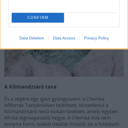
CONFIRM
Data Deletion
Data Access
Privacy Policy
A Kilimandzsáró tava
És a végére egy igazi gyöngyszem: a Chemka
hőforrás Tanzániában található, közvetlenül a
Kilimandzsáró nevű vulkán tövében, amely egyben
Afrika legmagasabb hegye. A Chemka vize nem
annyira forró, sokkal inkább frissítő, de a földalatti