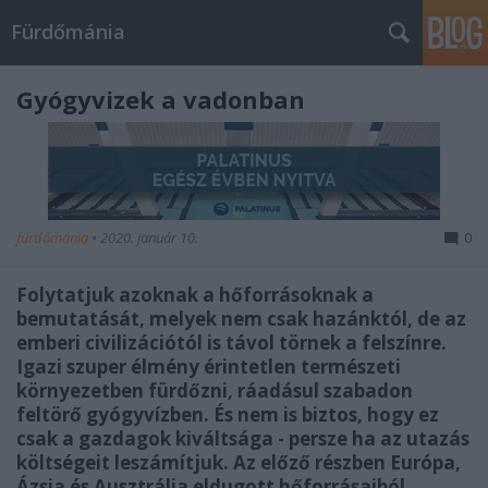
Fürdőmánia
Gyógyvizek a vadonban
fürdőmánia
•
2020. január 10.
0
Folytatjuk azoknak a hőforrásoknak a
bemutatását, melyek nem csak hazánktól, de az
emberi civilizációtól is távol törnek a felszínre.
Igazi szuper élmény érintetlen természeti
környezetben fürdőzni, ráadásul szabadon
feltörő gyógyvízben. És nem is biztos, hogy ez
csak a gazdagok kiváltsága - persze ha az utazás
költségeit leszámítjuk. Az előző részben Európa,
Ázsia és Ausztrália eldugott hőforrásaiból