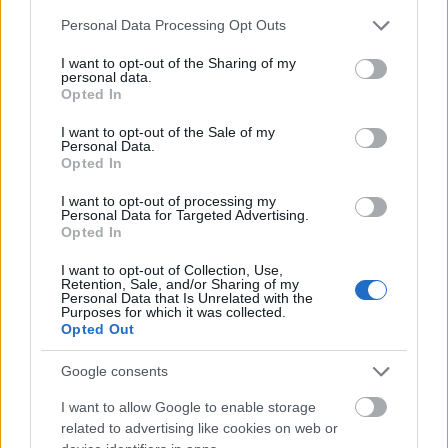
fedezték fel az ideérkezett aranyásók, akik a kemény
Please note that this website/app uses one or more Google
Personal Data Processing Opt Outs
fizikai munka és a hideg után itt találtak felüdülést.
services and may gather and store information including but
A hőforrások két tavacskát táplálnak melegvízzel. A
not limited to your visit or usage behaviour. You may click to
I want to opt-out of the Sharing of my
tavak különlegessége igazán téli éjszakákon
personal data.
grant or deny consent to Google and its third-party tags to
Opted In
mutatkozik meg, mikor az ide látogatók a
use your data for below specified purposes in below Google
melegvízből csodálhatják a havas táj fölött villódzó
consent section.
I want to opt-out of the Sale of my
északi fény varázsát.
Personal Data.
Opted In
I want to opt-out of processing my
Personal Data for Targeted Advertising.
Opted In
I want to opt-out of Collection, Use,
Retention, Sale, and/or Sharing of my
Personal Data that Is Unrelated with the
Purposes for which it was collected.
Opted Out
Google consents
I want to allow Google to enable storage
related to advertising like cookies on web or