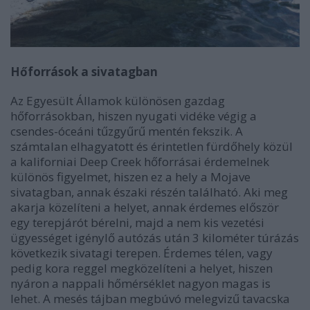
Hőforrások a sivatagban
Az Egyesült Államok különösen gazdag
hőforrásokban, hiszen nyugati vidéke végig a
csendes-óceáni tűzgyűrű mentén fekszik. A
számtalan elhagyatott és érintetlen fürdőhely közül
a kaliforniai Deep Creek hőforrásai érdemelnek
különös figyelmet, hiszen ez a hely a Mojave
sivatagban, annak északi részén található. Aki meg
akarja közelíteni a helyet, annak érdemes először
egy terepjárót bérelni, majd a nem kis vezetési
ügyességet igénylő autózás után 3 kilométer túrázás
következik sivatagi terepen. Érdemes télen, vagy
pedig kora reggel megközelíteni a helyet, hiszen
nyáron a nappali hőmérséklet nagyon magas is
lehet. A mesés tájban megbúvó melegvizű tavacska