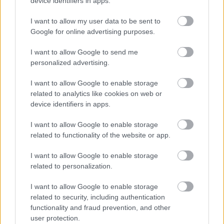
device identifiers in apps.
Forró Afrika
I want to allow my user data to be sent to
Google for online advertising purposes.
Afrika amúgy sem a hidegről nevezetes, mégis
izgalmas élmény a sivatag közepén egy hőforrásban
I want to allow Google to send me
personalized advertising.
lubickolni. Riemvasmaak mindentől távol, az Orange
folyó és a namíbiai határ közelében, a bushmanok
I want to allow Google to enable storage
földjén található. Egy gránitsziklákból kivájt 80
related to analytics like cookies on web or
méter mély kanyon aljában találhatók azok a
device identifiers in apps.
hőforrások, melyekért érdemes ilyen távolra utazni.
A hévíz a millió évekkel korábbi vulkanizmus
I want to allow Google to enable storage
maradványa, melynek hatását ma is magán viseli az
related to functionality of the website or app.
egész kietlen sziklás táj. Igazi spirituális élmény a
gyógyító vízben megmártózni az egész napos
I want to allow Google to enable storage
sivatagi túrázás után. Vigyázat! A tavacskák vize nem
related to personalization.
iható! Vigyetek magatokkal elegendő ivóvizet, ha ide
látogattok!
I want to allow Google to enable storage
related to security, including authentication
functionality and fraud prevention, and other
user protection.