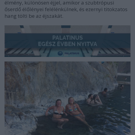
élmény, különösen éjjel, amikor a szubtrópusi
őserdő élőlényei felélénkülnek, és ezernyi titokzatos
hang tölti be az éjszakát.