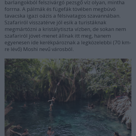
barlangokból felszivárgó pezsgő víz olyan, mintha
forrna. A pálmák és fügefák tövében megbúvó
tavacska igazi oázis a félsivatagos szavannában.
Szafariról visszatérve jól esik a turistáknak
megmártózni a kristálytiszta vízben,
de sokan nem
szafariról jövet-menet állnak itt meg, hanem
egyenesen ide kerékpároznak a legközelebbi (70 km-
re lévő) Moshi nevű városból.